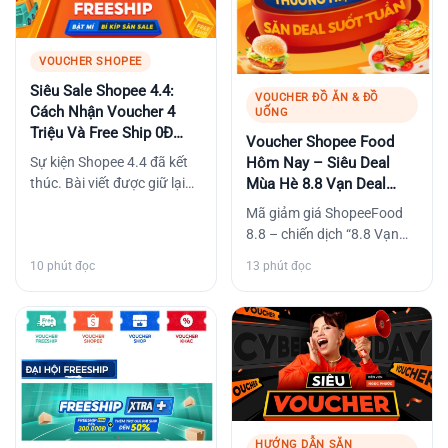
VOUCHER SHOPEE
Siêu Sale Shopee 4.4:
VOUCHER ĐỒ ĂN & ĐỒ
Cách Nhận Voucher 4
UỐNG
Triệu Và Free Ship 0Đ
Voucher Shopee Food
Nhanh Nhất
Sự kiện Shopee 4.4 đã kết
Hôm Nay – Siêu Deal
thúc. Bài viết được giữ lại
Mùa Hè 8.8 Vạn Deal
để tham khảo cách săn
Chốt Hạ
Mã giảm giá ShopeeFood
voucher trong các…
8.8 – chiến dịch “8.8 Vạn
Deal Chốt Hạ” tung loạt
10 phút đọc
13 phút đọc
voucher ShopeeFood cực
khủng: giảm…
HƯỚNG DẪN SĂN