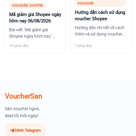
VOUCHER
VOUCHER SHOPEE
Hướng dẫn cách sử dụng
Mã giảm giá Shopee ngày
voucher Shopee
hôm nay 06/08/2026
Hướng dẫn chi tiết về cách
Bài viết "Mã giảm giá
thêm và sử dụng voucher
Shopee ngày hôm nay"
Shopee để mua sắm tiết
cung cấp thông tin toàn
16 phút đọc
7 phút đọc
kiệm và hiệu quả.…
diện về các mã giảm giá…
VoucherSan
Săn voucher ngon,
deal tốt mỗi ngày!
Kênh Telegram