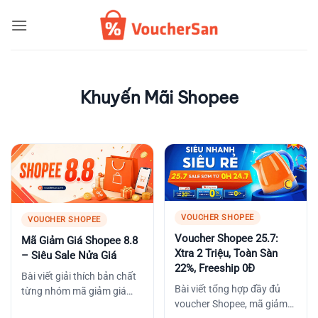
Bỏ
qua
nội
dung
Khuyến Mãi Shopee
VOUCHER SHOPEE
VOUCHER SHOPEE
Voucher Shopee 25.7:
Mã Giảm Giá Shopee 8.8
Xtra 2 Triệu, Toàn Sàn
– Siêu Sale Nửa Giá
22%, Freeship 0Đ
Bài viết giải thích bản chất
Bài viết tổng hợp đầy đủ
từng nhóm mã giảm giá
voucher Shopee, mã giảm
Shopee trong dịp 8.8 Siêu