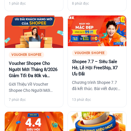
giá Shopee cho đợt sale
Sale Nửa Giá 2026…
1 phút đọc
8 phút đọc
25.7 – Sale Cuối Tháng…
VOUCHER SHOPEE
VOUCHER SHOPEE
Shopee 7.7 – Siêu Sale
Voucher Shopee Cho
Hè, Lễ Hội FreeShip, X7
Người Mới Tháng 8/2026
Ưu Đãi
Giảm Tối Đa 80k và
Freeship tối đa 500K
Chương trình Shopee 7.7
Giới Thiệu Về Voucher
đã kết thúc. Bài viết được
Shopee Cho Người Mới
giữ lại để tham khảo cách
Voucher Shopee cho người
7 phút đọc
13 phút đọc
thức và điều kiện…
mới là các mã giảm giá đặc
biệt,…