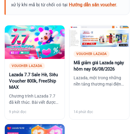
xử lý khi mã bị từ chối có tại
Hướng dẫn săn voucher
.
VOUCHER LAZADA
Mã giảm giá Lazada ngày
VOUCHER LAZADA
hôm nay 06/08/2026
Lazada 7.7 Sale Hè, Siêu
Lazada, một trong những
Voucher 800k, FreeShip
nền tảng thương mại điện
MAX
tử hàng đầu tại Đông Nam
Chương trình Lazada 7.7
Á, đã trở thành điểm…
đã kết thúc. Bài viết được
giữ lại để tham khảo cách
9 phút đọc
14 phút đọc
phân loại và điều…