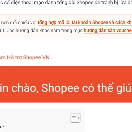
ác số điện thoại mạo danh tổng đài Shopee để tránh bị lừa đ
n nên đối chiếu với
tổng hợp mã lỗi tài khoản Shopee và cách k
phút. Các hướng dẫn khác nằm trong mục
hướng dẫn săn vouche
êu?