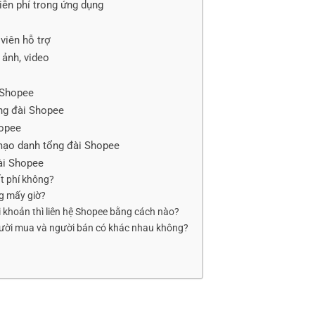
iễn phí trong ứng dụng
 viên hỗ trợ
 ảnh, video
 Shopee
ổng đài Shopee
hopee
mạo danh tổng đài Shopee
ài Shopee
t phí không?
g mấy giờ?
khoản thì liên hệ Shopee bằng cách nào?
gười mua và người bán có khác nhau không?