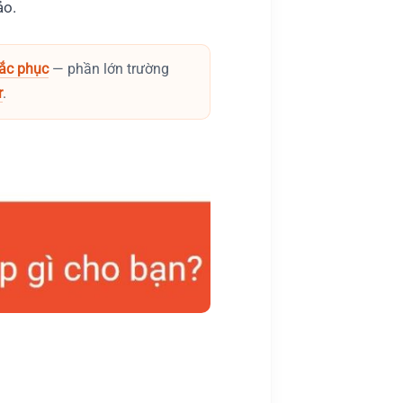
ảo.
hắc phục
— phần lớn trường
r
.