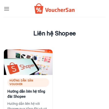
Bỏ
qua
nội
dung
Liên hệ Shopee
HƯỚNG DẪN SĂN
VOUCHER
Hướng dẫn liên hệ tổng
đài Shopee
Hướng dẫn liên hệ với
Shopee qua tổng đài và các