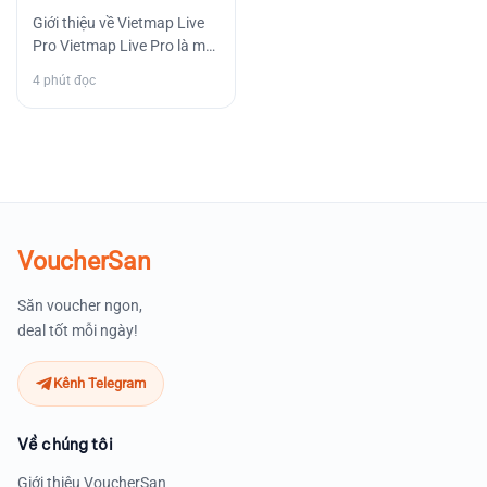
2 năm
Giới thiệu về Vietmap Live
Pro Vietmap Live Pro là một
sản phẩm công nghệ tiên
4 phút đọc
tiến, mang đến cho…
VoucherSan
Săn voucher ngon,
deal tốt mỗi ngày!
Kênh Telegram
Về chúng tôi
Giới thiệu VoucherSan