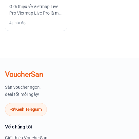
2 năm
Giới thiệu về Vietmap Live
Pro Vietmap Live Pro là một
sản phẩm công nghệ tiên
4 phút đọc
tiến, mang đến cho…
VoucherSan
Săn voucher ngon,
deal tốt mỗi ngày!
Kênh Telegram
Về chúng tôi
Giới thiệu VoucherSan